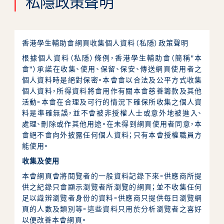
私隱政策聲明
香港學生輔助會網頁收集個人資料（私隱）政策聲明
根據個人資料（私隱）條例，香港學生輔助會（簡稱"本
會"）承諾在收集、使用、保留、保安、傳送網頁使用者之
個人資料時是絕對保密。本會會以合法及公平方式收集
個人資料，所得資料將會用作有關本會慈善籌款及其他
活動。本會在合理及可行的情況下確保所收集之個人資
料是準確無誤，並不會被非授權人士或意外地被進入、
處理、刪除或作其他用途。在未得到網頁使用者同意，本
會絕不會向外披露任何個人資料；只有本會授權職員方
關於RESTORE
能使用。
收集及使用
生命師友計劃
本會網頁會將閱覽者的一般資料記錄下來。供應商所提
供之紀錄只會顯示瀏覽者所瀏覽的網頁；並不收集任何
足以識辨瀏覽者身份的資料。供應商只提供每日瀏覽網
評估工具
頁的人數及類別等。這些資料只用於分析瀏覽者之喜好
以便改善本會網頁。