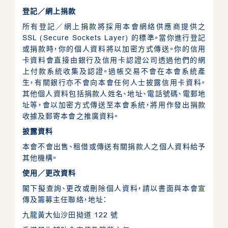
登記／網上捐款
資源中心/分享平台
所有登記／網上捐款將採用本會網絡供應商提供之
SSL (Secure Sockets Layer) 的標準。當你進行登記
最新消息
或捐款時，你的個人資料將以加密方式傳送。你的信用
卡資料會直接由銀行及信用卡認證公司透過他們的網
上付款系統收集及認證。過帳交易不會在本會系統產
活動照片
生，有關銀行亦不會向本會任何人士披露信用卡資料。
其他個人資料包括捐款人姓名、地址、電話號碼、電郵地
址等，會以加密方式傳送至本會系統，將用作發出捐款
支持我們
收據及郵寄本會之推廣資料。
披露資料
聯絡我們
本會不會出售、租借或傳送有關捐款人之個人資料給予
其他機構。
使用／更改資料
私隱政策聲明
一般條款及細則
無障礙聲明
閣下擬查詢、更改或刪除個人資料，請以書面與本會宣
傳及籌募主任聯絡，地址：
九龍黃大仙沙田拗道 122 號